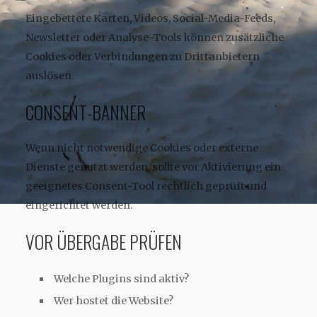
Eingebettete Karten, Videos, Social-Media-Feeds,
Newsletter oder Analyse-Tools können zusätzliche
Cookies oder Verbindungen zu Drittanbietern
auslösen.
CONSENT-BANNER
Wenn nicht notwendige Cookies oder externe
Dienste genutzt werden, sollte vor Aktivierung ein
geeignetes Consent-Tool rechtlich geprüft und
eingerichtet werden.
VOR ÜBERGABE PRÜFEN
Welche Plugins sind aktiv?
Wer hostet die Website?