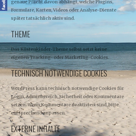
genaue Pflicht davon abhängt, welche Plugins,
Formulare, Karten, Videos oder Analyse-Dienste
später tatsächlich aktiv sind.
THEME
Das Küstenkinder-Theme selbst setzt keine
eigenen Tracking- oder Marketing-Cookies.
TECHNISCH NOTWENDIGE COOKIES
WordPress kann technisch notwendige Cookies für
Login, Adminbereich, Sicherheit oder Kommentare
setzen. Wenn Kommentare deaktiviert sind, bitte
entsprechend anpassen.
EXTERNE INHALTE