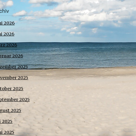
chiv
ni 2026
i 2026
rz 2026
bruar 2026
zember 2025
vember 2025
tober 2025
ptember 2025
gust 2025
li 2025
ni 2025