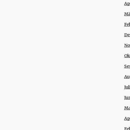
Ap
Mä
Fe
De
No
Ok
Se
Au
Ju
Ju
Ma
Ap
Fe