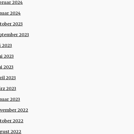
bruar 2024
nuar 2024
tober 2023
ptember 2023
li 2023
ni 2023
i 2023
ril 2023
rz 2023
nuar 2023
vember 2022
tober 2022
gust 2022