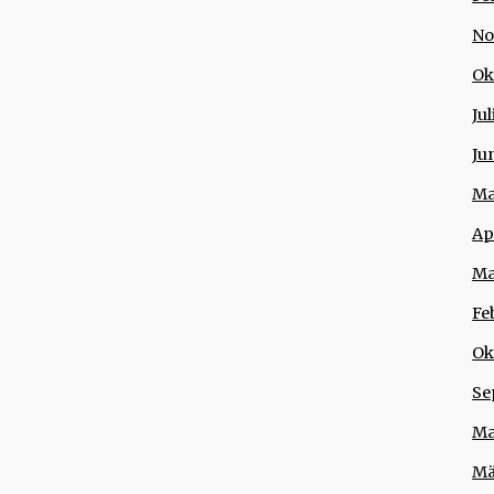
No
Ok
Jul
Ju
Ma
Ap
Ma
Fe
Ok
Se
Ma
Mä