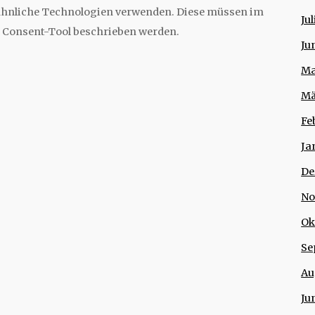
 ähnliche Technologien verwenden. Diese müssen im
Ju
 Consent-Tool beschrieben werden.
Ju
Ma
Mä
Fe
Ja
De
No
Ok
Se
Au
Ju