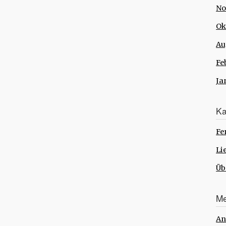
No
Ok
Au
Fe
Ja
Ka
Fe
Li
Üb
Me
An