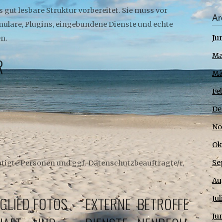
 gut lesbare Struktur vorbereitet. Sie muss vor
Ar
mulare, Plugins, eingebundene Dienste und echte
Ju
n.
Ma
R
Mä
Fe
De
No
Ok
Se
htigte Personen und ggf. Datenschutzbeauftragte/r,
Au
GLIED
FOTOS
EXTERNE
BETROFFE
Ju
Ju