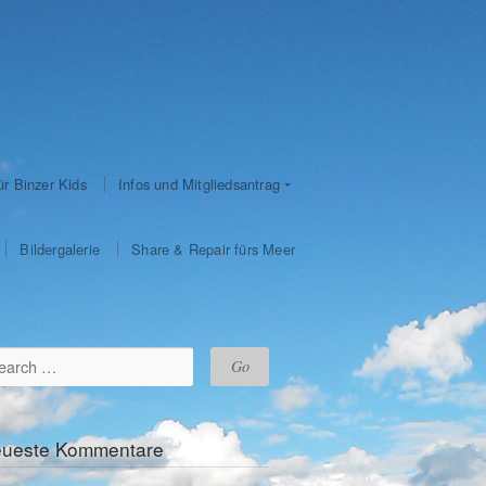
ür Binzer Kids
Infos und Mitgliedsantrag
Bildergalerie
Share & Repair fürs Meer
ueste Kommentare