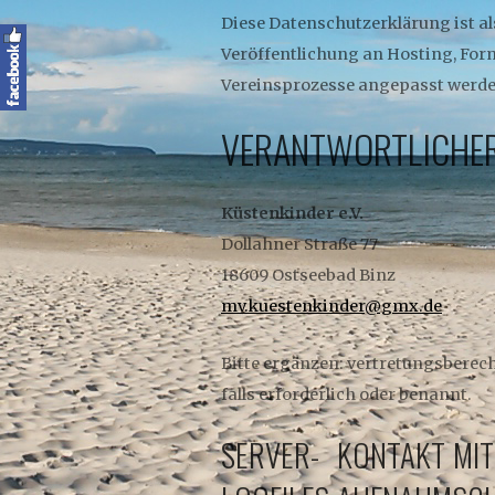
Diese Datenschutzerklärung ist als
Veröffentlichung an Hosting, For
Vereinsprozesse angepasst werde
VERANTWORTLICHE
Küstenkinder e.V.
Dollahner Straße 77
18609 Ostseebad Binz
mv.kuestenkinder@gmx.de
Bitte ergänzen: vertretungsberec
falls erforderlich oder benannt.
SERVER-
KONTAKT
MIT