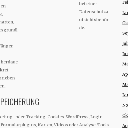
Fe
bei einer
sen
Datenschutza
Ja
k,
ufsichtsbehör
narten,
Ok
de.
tsgrundl
Se
Ju
änger
Ju
cherdaue
Ma
kret
Ap
hrieben
Mä
en.
Ja
SPEICHERUNG
No
Ok
keting- oder Tracking-Cookies. WordPress, Login-
Formularplugins, Karten, Videos oder Analyse-Tools
Au