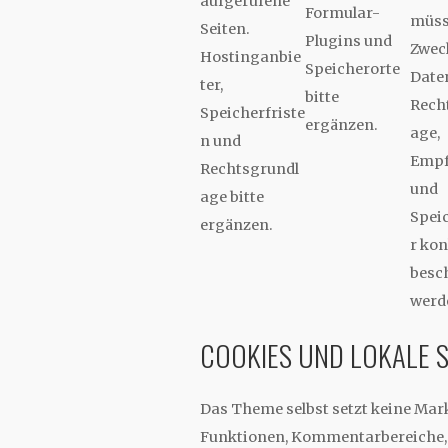
aufgerufene
Formular-
müs
Seiten.
Plugins und
Zwec
Hostinganbie
Speicherorte
Date
ter,
bitte
Rech
Speicherfriste
ergänzen.
age,
n und
Empf
Rechtsgrundl
und
age bitte
Spei
ergänzen.
r kon
besc
werd
COOKIES UND LOKALE 
Das Theme selbst setzt keine Mar
Funktionen, Kommentarbereiche, 