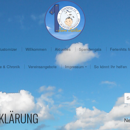
Customizer
Willkommen
Aktuelles
Spendengala
Ferienhits f
e & Chronik
Vereinsangebote
Impressum
So könnt Ihr helfen
KLÄRUNG
Ne