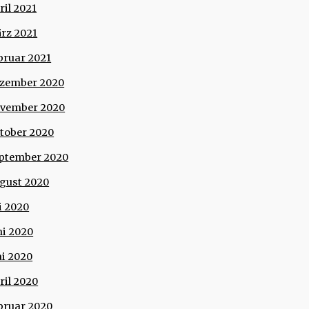
ril 2021
rz 2021
bruar 2021
zember 2020
vember 2020
tober 2020
ptember 2020
gust 2020
li 2020
ni 2020
i 2020
ril 2020
bruar 2020