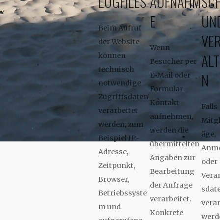
LOGFILES
AUFNAHM
SC
E
UN
Beim Aufruf
VE
der Website
Wenn
AL
können
Besucher per
technisch
N
E-Mail oder
notwendige
Formular
Zugriffsdaten
Kontakt
Falls
verarbeitet
aufnehmen,
Mitg
werden, zum
werden die
äge,
Beispiel IP-
übermittelten
Anme
Adresse,
Angaben zur
oder
Zeitpunkt,
Bearbeitung
Vera
Browser,
der Anfrage
sdate
Betriebssyste
verarbeitet.
verar
m und
Konkrete
werd