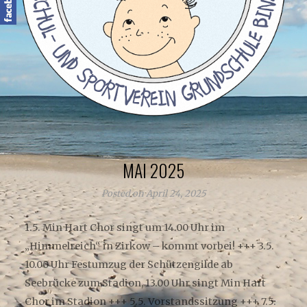
MAI 2025
Posted on April 24, 2025
1.5. Min Hart Chor singt um 14.00 Uhr im
„Himmelreich“ in Zirkow – kommt vorbei! +++ 3.5.
10.00 Uhr Festumzug der Schützengilde ab
Seebrücke zum Stadion, 13.00 Uhr singt Min Hart
Chor im Stadion +++ 5.5. Vorstandssitzung +++ 7.5.